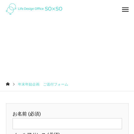
年末年始企画 ご送付フォーム
家計の整え方
ライフプラン
年末年始企画 ご送付フォーム
オンライン（ZOOM)で家
「未来」はここから変
計相談ってどんな感じ？
れる！ ＜私の「考え方」を
ガラッと変えたライフ
お名前 (必須)
ン＆キャッシュフロー