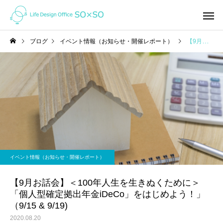
ブログ
イベント情報（お知らせ・開催レポート）
【9月お話会】＜100年人生を生きぬくために＞「個人型確定拠出年金iDeCo」をはじめよう！」（9/15 & 9/19)
家計の整え方
ライフプラン
オンライン（ZOOM)で家
「未来」はここから変
イベント情報（お知らせ・開催レポート）
計相談ってどんな感じ？
れる！ ＜私の「考え方」を
ガラッと変えたライフ
【9月お話会】＜100年人生を生きぬくために＞
「個人型確定拠出年金iDeCo」をはじめよう！」
ン＆キャッシュフロー
（9/15 & 9/19)
2020.08.20