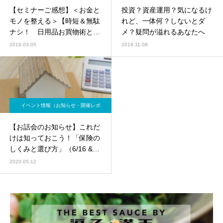
ート）
ート）
【セミナーご感想】＜お金と
投資？資産運用？気になるけ
モノを整える＞【時短＆無駄
れど、一体何？しないとダ
ナシ！ 日用品お買物術と家
メ？疑問が溢れるあなたへ
事動線】
2019.03.05
2019.11.08
イベント情報（お知らせ・開催レポ
ート）
【お話会のお知らせ】これだ
けは知っておこう！「保険の
しくみと選び方」（6/16 &
6/24)
2020.05.12