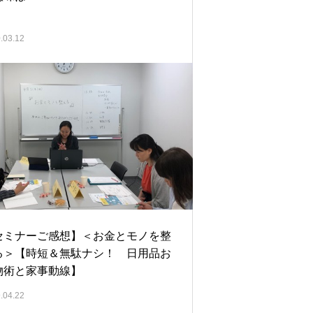
.03.12
セミナーご感想】＜お金とモノを整
る＞【時短＆無駄ナシ！ 日用品お
物術と家事動線】
.04.22