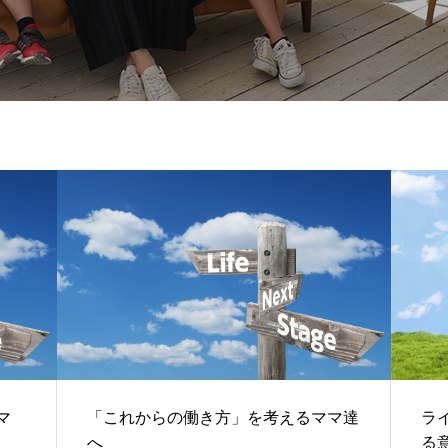
マ
「これからの働き方」を考えるママ達
ラ
へ
る