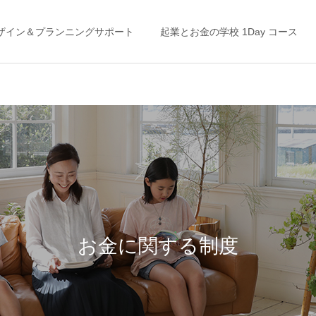
ザイン＆プランニングサポート
起業とお金の学校 1Day コース
ライフプラン
家計の整え方
「未来」はここから変えら
“お金の不安”から抜け出す
れる！ ＜私の「考え方」を
には？◯◯をやめる
お金に関する制度
ガラッと変えたライフプラ
ン＆キャッシュフロー表＞