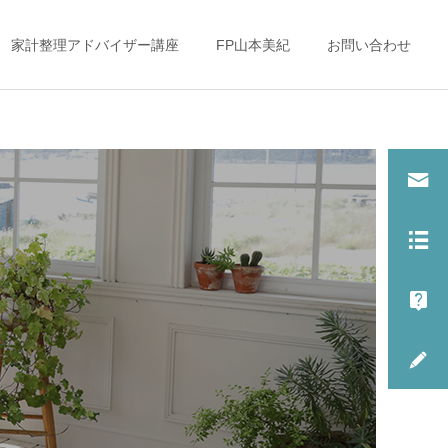
家計整理アドバイザー講座
FP山本美紀
お問い合わせ
子どもとお金（教育
子どもとお金（教育
費・金銭教育）
費・金銭教育）
大学入学前に１００万
「これからの働き方」を考
円！？忘れがちな○○○費用
えるママ達へ