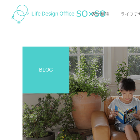
家計相談
ライフデ
BLOG
家計の整え方
家計の整え方
節約の落とし穴に注意！
オンライン（ZOOM)で家
「得すること」にお金を使
計相談ってどんな感じ？
って「損して」いません
か？