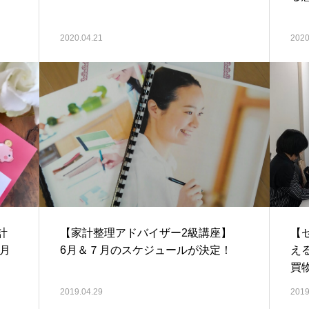
2020.04.21
2020
計
【家計整理アドバイザー2級講座】
【
2月
6月＆７月のスケジュールが決定！
え
買
2019.04.29
2019