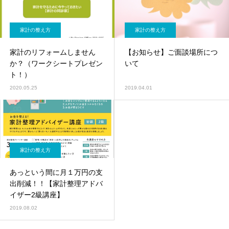
家計の整え方
家計の整え方
家計のリフォームしません
【お知らせ】ご面談場所につ
か？（ワークシートプレゼン
いて
ト！）
2020.05.25
2019.04.01
家計の整え方
あっという間に月１万円の支
出削減！！【家計整理アドバ
イザー2級講座】
2019.08.02