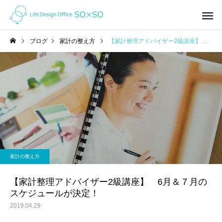
ブログ
家計の整え方
【家計整理アドバイザー2級講座】 6月＆７月のスケジュールが決定！
家計の整え方
ライフプラン
オンライン（ZOOM)で家
「未来」はここから変
家計の整え方
計相談ってどんな感じ？
れる！ ＜私の「考え方」を
ガラッと変えたライフ
【家計整理アドバイザー2級講座】 6月＆７月の
スケジュールが決定！
ン＆キャッシュフロー
2019.04.29