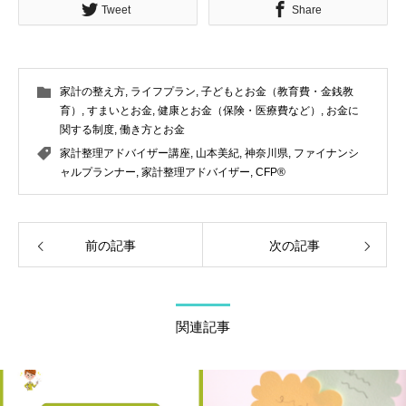
Tweet
Share
家計の整え方
,
ライフプラン
,
子どもとお金（教育費・金銭教
育）
,
すまいとお金
,
健康とお金（保険・医療費など）
,
お金に
関する制度
,
働き方とお金
家計整理アドバイザー講座
,
山本美紀
,
神奈川県
,
ファイナンシ
ャルプランナー
,
家計整理アドバイザー
,
CFP®
前の記事
次の記事
関連記事