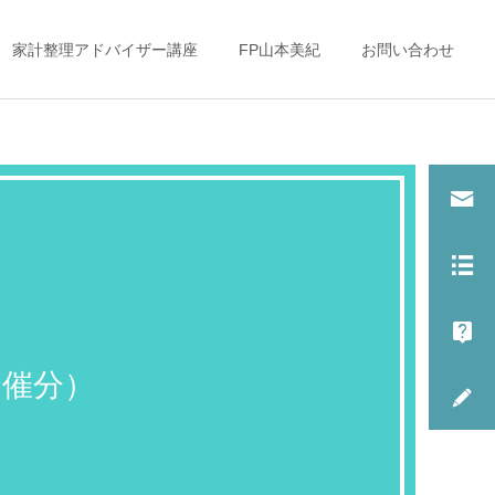
家計整理アドバイザー講座
FP山本美紀
お問い合わせ
子どもとお金（教育
子どもとお金（教育
費・金銭教育）
費・金銭教育）
大学入学前に１００万
「これからの働き方」を考
円！？忘れがちな○○○費用
えるママ達へ
月開催分）