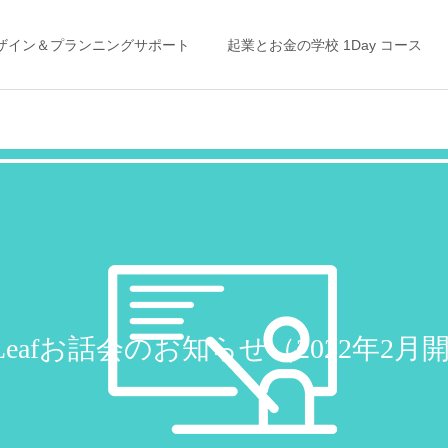
ザイン＆プランニングサポート
起業とお金の学校 1Day コース
ライフプラン
家計の整え方
「未来」はここから変えら
“お金の不安”から抜け出す
れる！ ＜私の「考え方」を
には？◯◯をやめる
yLeafお話会のお知らせ（2022年2
ガラッと変えたライフプラ
ン＆キャッシュフロー表＞