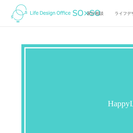
家計相談
ライフデ
家計の整え方
家計の整え方
節約の落とし穴に注意！
オンライン（ZOOM)で家
「得すること」にお金を使
計相談ってどんな感じ？
Happ
って「損して」いません
か？