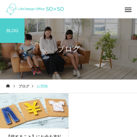
BLOG
ブログ
家計の整え方
ライフプラン
ブログ
お買物
オンライン（ZOOM)で家
「未来」はここから変
計相談ってどんな感じ？
れる！ ＜私の「考え方」を
ガラッと変えたライフ
ン＆キャッシュフロー
【得すること】にお金を支払