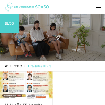
BLOG
ブログ
家計の整え方
ライフプラン
ブログ
FP協会神奈川支部
オンライン（ZOOM)で家
「未来」はここから変
計相談ってどんな感じ？
れる！ ＜私の「考え方」を
ガラッと変えたライフ
ン＆キャッシュフロー
11/11（日）FPフォーラム