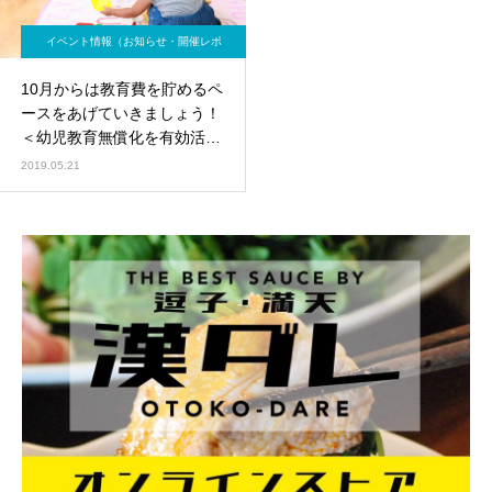
イベント情報（お知らせ・開催レポ
ート）
10月からは教育費を貯めるペ
ースをあげていきましょう！
＜幼児教育無償化を有効活用
＞
2019.05.21