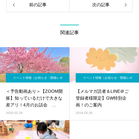
前の記事
次の記事
関連記事
イベント情報（お知らせ・開催レポ
イベント情報（お知らせ・開催レポ
ート）
ート）
＜予告動画あり＞【ZOOM開
【メルマガ読者＆LINE＠ご
催】知っているだけで大きな
登録者様限定】GW特別企
差アリ！4月のお話会
画！のご案内
（４/27）「慌てないための
2020.02.26
2019.04.26
教育費準備」