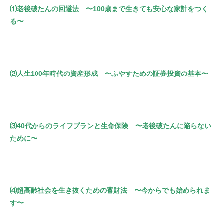
⑴老後破たんの回避法 〜100歳まで生きても安心な家計をつく
る〜
⑵人生100年時代の資産形成 〜ふやすための証券投資の基本〜
⑶40代からのライフプランと生命保険 〜老後破たんに陥らない
ために〜
⑷超高齢社会を生き抜くための蓄財法 〜今からでも始められま
す〜