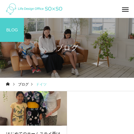
BLOG
ブログ
家計の整え方
ライフプラン
ブログ
ドイツ
オンライン（ZOOM)で家
「未来」はここから変
計相談ってどんな感じ？
れる！ ＜私の「考え方」を
ガラッと変えたライフ
ン＆キャッシュフロー
はじめてのホームステイ受け