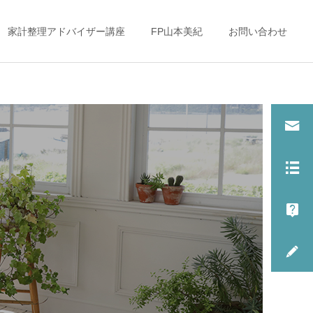
家計整理アドバイザー講座
FP山本美紀
お問い合わせ
子どもとお金（教育
子どもとお金（教育
費・金銭教育）
費・金銭教育）
大学入学前に１００万
「これからの働き方」を考
円！？忘れがちな○○○費用
えるママ達へ