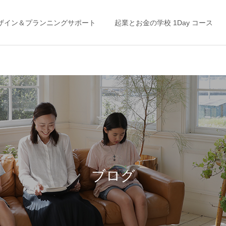
ザイン＆プランニングサポート
起業とお金の学校 1Day コース
ライフプラン
家計の整え方
「未来」はここから変えら
“お金の不安”から抜け出す
れる！ ＜私の「考え方」を
には？◯◯をやめる
ブログ
ガラッと変えたライフプラ
ン＆キャッシュフロー表＞