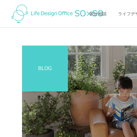
家計相談
ライフデ
BLOG
家計の整え方
家計の整え方
節約の落とし穴に注意！
オンライン（ZOOM)で家
「得すること」にお金を使
計相談ってどんな感じ？
って「損して」いません
か？