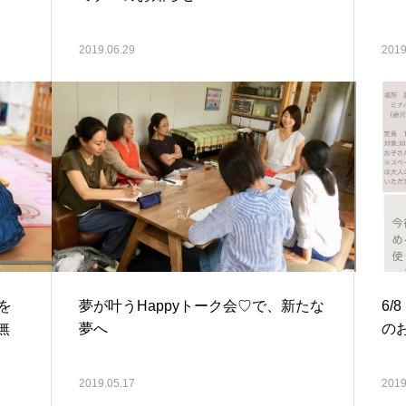
2019.06.29
2019
を
夢が叶うHappyトーク会♡で、新たな
6
無
夢へ
の
2019.05.17
2019