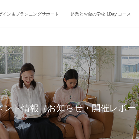
ザイン＆プランニングサポート
起業とお金の学校 1Day コース
ライフプラン
家計の整え方
「未来」はここから変えら
“お金の不安”から抜け出す
れる！ ＜私の「考え方」を
には？◯◯をやめる
ベント情報（お知らせ・開催レポー
ガラッと変えたライフプラ
ン＆キャッシュフロー表＞