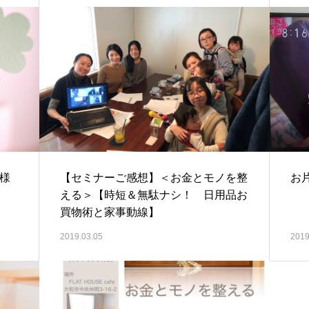
者様
【セミナーご感想】＜お金とモノを整
お
える＞【時短＆無駄ナシ！ 日用品お
買物術と家事動線】
2019.03.05
2019