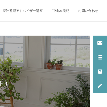
家計整理アドバイザー講座
FP山本美紀
お問い合わせ
子どもとお金（教育
子どもとお金（教育
費・金銭教育）
費・金銭教育）
大学入学前に１００万
「これからの働き方」を考
円！？忘れがちな○○○費用
えるママ達へ
ト）