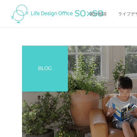
家計相談
ライフデ
BLOG
家計の整え方
家計の整え方
節約の落とし穴に注意！
オンライン（ZOOM)で家
「得すること」にお金を使
計相談ってどんな感じ？
イ
って「損して」いません
か？