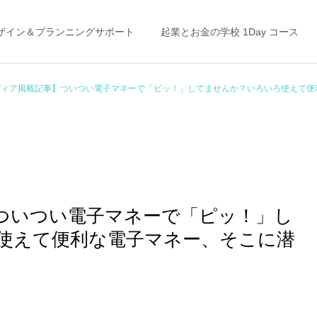
ザイン＆プランニングサポート
起業とお金の学校 1Day コース
ディア掲載記事】ついつい電子マネーで「ピッ！」してませんか？いろいろ使えて便
ライフプラン
家計の整え方
ついつい電子マネーで「ピッ！」し
「未来」はここから変えら
“お金の不安”から抜け出す
使えて便利な電子マネー、そこに潜
れる！ ＜私の「考え方」を
には？◯◯をやめる
ガラッと変えたライフプラ
ン＆キャッシュフロー表＞