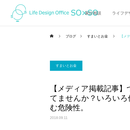
家計相談
ライフデ
ブログ
すまいとお金
【メ
すまいとお金
家計の整え方
家計の整え方
【メディア掲載記事】
節約の落とし穴に注意！
オンライン（ZOOM)で家
てませんか？いろいろ
「得すること」にお金を使
計相談ってどんな感じ？
って「損して」いません
む危険性。
か？
2018.09.11