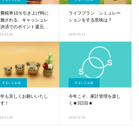
消費税率10％引き上げ時に
ライフプラン シミュレー
実施される、キャッシュレ
ションをする意味は？
ス決済でのポイント還元と
は？
19.04.09
2020.03.12
すまいとお金
すまいとお金
今年も宜しくお願いいたし
今年こそ、家計管理を楽し
ます！
く★3日目★
19.01.05
2019.01.08