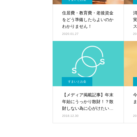
住居費・教育費・老後資金
をどう準備したらよいのか
わかりません！
2020.01.27
20
すまいとお金
【メディア掲載記事】年末
年始にうっかり散財！？散
財しない為に心がけたいこ
と
2018.12.30
20