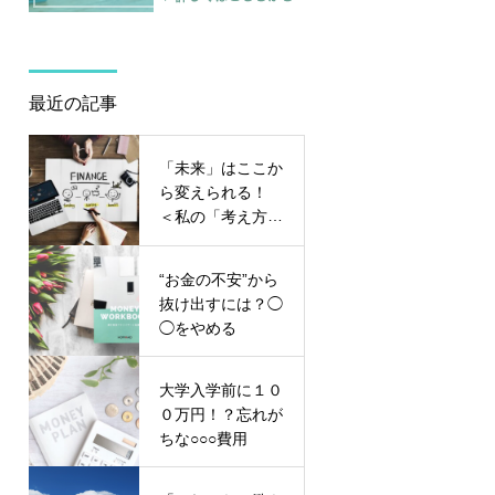
最近の記事
「未来」はここか
ら変えられる！
＜私の「考え方」
をガラッと変えた
ライフプラン＆キ
“お金の不安”から
ャッシュフロー表
抜け出すには？◯
＞
◯をやめる
大学入学前に１０
０万円！？忘れが
ちな○○○費用