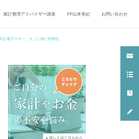
家計整理アドバイザー講座
FP山本美紀
お問い合わせ
利な電子マネー、そこに潜む危険性。
子どもとお金（教育
子どもとお金（教育
費・金銭教育）
費・金銭教育）
大学入学前に１００万
「これからの働き方」を考
円！？忘れがちな○○○費用
えるママ達へ