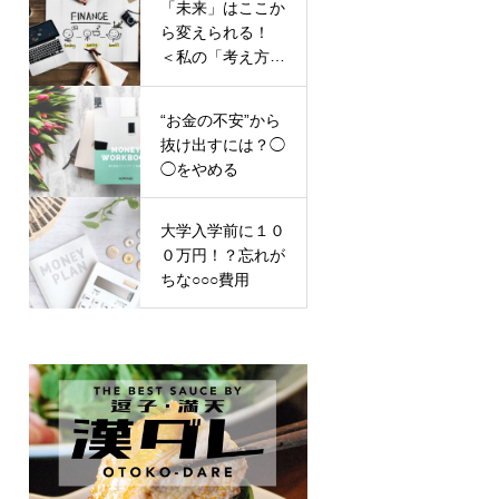
「未来」はここか
ら変えられる！
＜私の「考え方」
をガラッと変えた
ライフプラン＆キ
“お金の不安”から
ャッシュフロー表
抜け出すには？◯
＞
◯をやめる
大学入学前に１０
０万円！？忘れが
ちな○○○費用