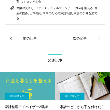
育）
,
すまいとお金
保険の見直し
,
ファイナンシャルプランナー
,
お金を整える
,
お
金の悩み
,
山本美紀
,
ママのための家計相談
,
家計の予算を立て
る
前の記事
次の記事
関連記事
家計の整え方
家計の整え方
家計整理アドバイザー2級講
家計のどこから手を付けたら