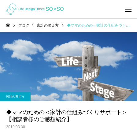
ブログ
家計の整え方
◆ママのための＜家計の仕組みづくりサポート＞【相談者様のご感想紹介】
家計の整え方
ライフプラン
オンライン（ZOOM)で家
「未来」はここから変
家計の整え方
計相談ってどんな感じ？
れる！ ＜私の「考え方」を
ガラッと変えたライフ
◆ママのための＜家計の仕組みづくりサポート＞
【相談者様のご感想紹介】
ン＆キャッシュフロー
2019.03.30