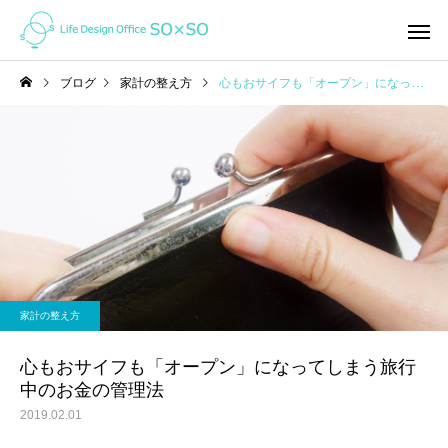
ブログ
家計の整え方
心もおサイフも「オープン」になってしまう旅行中のお金の管理法
家計の整え方
ライフプラン
オンライン（ZOOM)で家
「未来」はここから変
家計の整え方
計相談ってどんな感じ？
れる！ ＜私の「考え方」を
ガラッと変えたライフ
心もおサイフも「オープン」になってしまう旅行
中のお金の管理法
ン＆キャッシュフロー
2019.02.01