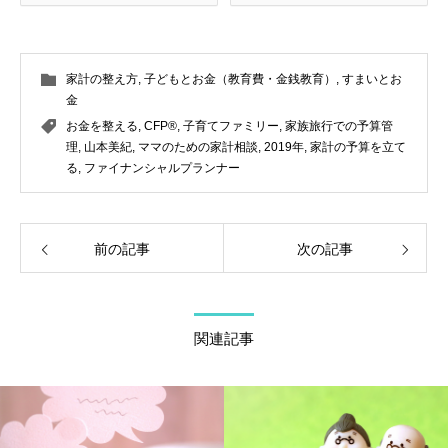
家計の整え方
,
子どもとお金（教育費・金銭教育）
,
すまいとお
金
お金を整える
,
CFP®
,
子育てファミリー
,
家族旅行での予算管
理
,
山本美紀
,
ママのための家計相談
,
2019年
,
家計の予算を立て
る
,
ファイナンシャルプランナー
前の記事
次の記事
関連記事