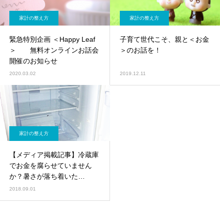
家計の整え方
家計の整え方
緊急特別企画 ＜Happy Leaf
子育て世代こそ、親と＜お金
＞ 無料オンラインお話会
＞のお話を！
開催のお知らせ
2020.03.02
2019.12.11
家計の整え方
【メディア掲載記事】冷蔵庫
でお金を腐らせていません
か？暑さが落ち着いた
ら、、、冷蔵庫からはじめる
2018.09.01
食費管理